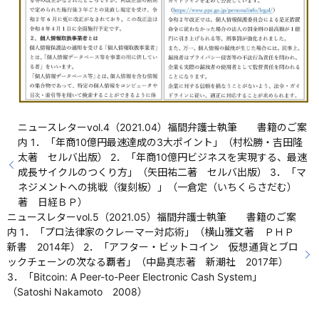
ニュースレターvol.4（2021.04）福間弁護士執筆 書籍のご案
内 1．「年商10億円最速達成の3大ポイント」（村松勝・吉田隆
太著 セルバ出版） 2．「年商10億円ビジネスを実現する、最速
成長サイクルのつくり方」（矢田祐二著 セルバ出版） 3．「マ
ネジメントへの挑戦（復刻板）」（一倉定（いちくらさだむ）
著 日経ＢＰ）
ニュースレターvol.5（2021.05）福間弁護士執筆 書籍のご案
内 1．「プロ法律家のクレーマー対応術」（横山雅文著 ＰＨＰ
新書 2014年） 2．「アフター・ビットコイン 仮想通貨とブロ
ックチェーンの次なる覇者」（中島真志著 新潮社 2017年）
3．「Bitcoin: A Peer-to-Peer Electronic Cash System」
（Satoshi Nakamoto 2008）